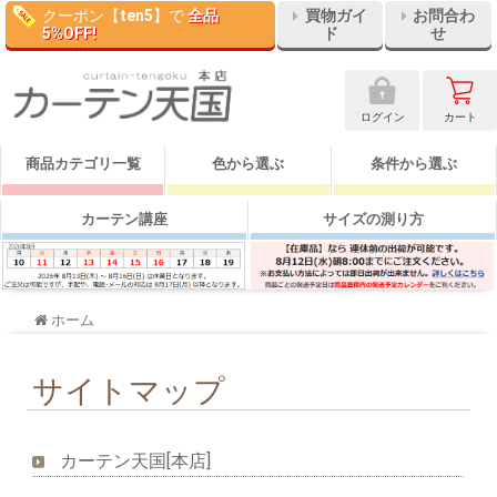
クーポン【
ten5
】で
全品
買物ガイ
お問合わ
5%OFF!
ド
せ
ログイン
カート
商品カテゴリ一覧
色から選ぶ
条件から選ぶ
カーテン講座
サイズの測り方
ホーム
サイトマップ
カーテン天国[本店]