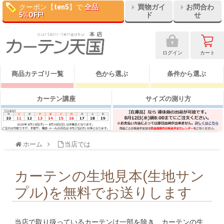
クーポン【
ten5
】で
全品
買物ガイ
お問合わ
5%OFF!
ド
せ
ログイン
カート
商品カテゴリ一覧
色から選ぶ
条件から選ぶ
カーテン講座
サイズの測り方
ホーム
当店では
カーテンの生地見本(生地サン
プル)を無料でお送りします
当店で取り扱っているカーテンは一部を除き、カーテンの生