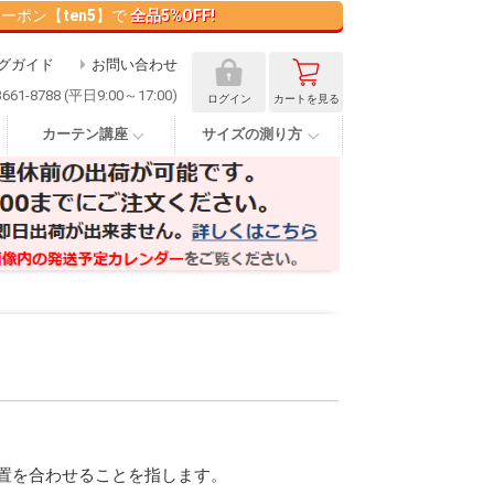
クーポン【
ten5
】で
全品5%OFF!
グガイド
お問い合わせ
3661-8788 (平日9:00～17:00)
ログイン
カート
を見る
カーテン講座
サイズの測り方
位置を合わせることを指します。