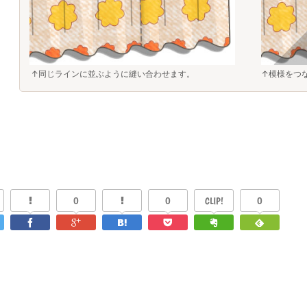
↑同じラインに並ぶように縫い合わせます。
↑模様をつ
0
0
CLIP!
0