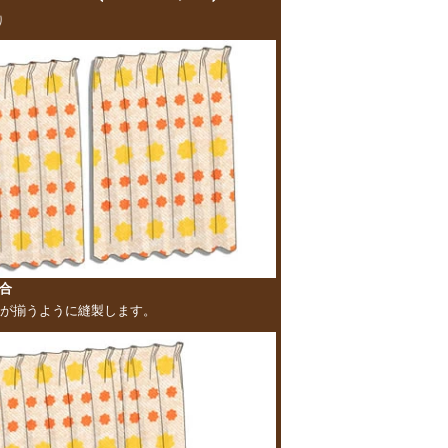
り
合
が揃うように縫製します。