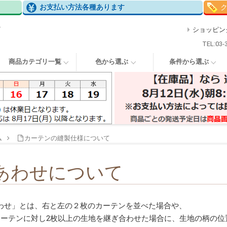
お支払い方法各種あります
で
ショッピン
TEL:03-
商品カテゴリ一覧
色から選ぶ
条件から選ぶ
ム
カーテンの縫製仕様について
あわせについて
わせ」とは、右と左の２枚のカーテンを並べた場合や、
カーテンに対し2枚以上の生地を継ぎ合わせた場合に、生地の柄の