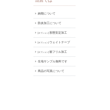
当店では
納期について
防炎加工について
形態安定加工
[オプション]
ウェイトテープ
[オプション]
裾フリル加工
[オプション]
生地サンプル無料です
商品の写真について