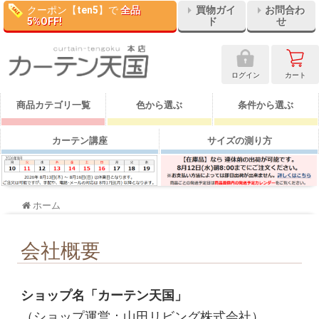
クーポン【
ten5
】で
全品
買物ガイ
お問合わ
5%OFF!
ド
せ
ログイン
カート
商品カテゴリ一覧
色から選ぶ
条件から選ぶ
カーテン講座
サイズの測り方
ホーム
会社概要
ショップ名「カーテン天国」
（ショップ運営：山田リビング株式会社）