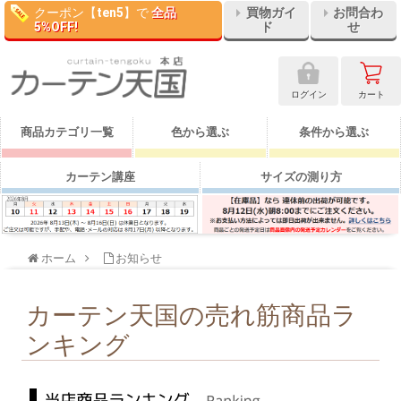
クーポン【
ten5
】で
全品
買物ガイ
お問合わ
5%OFF!
ド
せ
ログイン
カート
商品カテゴリ一覧
色から選ぶ
条件から選ぶ
カーテン講座
サイズの測り方
ホーム
お知らせ
カーテン天国の売れ筋商品ラ
ンキング