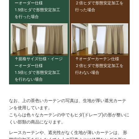
ーオーダー仕様
２倍ヒダで形態安定加工を
1.5倍ヒダで形態安定加工
行った場合
を行った場合
↑規格サイズ仕様・イージ
↑オーダーカーテン仕様
ーオーダー仕様
２倍ヒダで形態安定加工を
1.5倍ヒダで形態安定加工
行わない場合
を行わない場合
なお、上の茶色いカーテンの写真は、生地が厚い遮光カーテ
ンを使用しています。
こちらは色々なカーテンの中でもヒダ(ドレープ)の形が整いに
くい部類の商品になります。
レースカーテンや、遮光性がなく生地が薄いカーテンは、
形