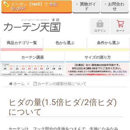
クーポン【
ten5
】で
全品
買物ガイ
お問合わ
5%OFF!
ド
せ
ログイン
カート
商品カテゴリ一覧
色から選ぶ
条件から選ぶ
カーテン講座
サイズの測り方
ホーム
カーテンの縫製仕様について
ヒダの量(1.5倍ヒダ/2倍ヒダ)
について
カーテンは、フック部分の生地をつまんで、生地になみなみ