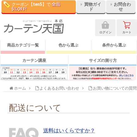
クーポン【
ten5
】で
全品
買物ガイ
お問合わ
5%OFF!
ド
せ
ログイン
カート
商品カテゴリ一覧
色から選ぶ
条件から選ぶ
カーテン講座
サイズの測り方
ホーム
よくあるお問い合わせ
お買い物についての質問
配送について
送料はいくらですか？