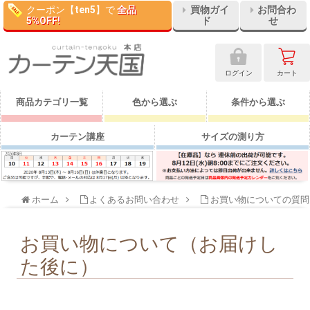
クーポン【
ten5
】で
全品
買物ガイ
お問合わ
5%OFF!
ド
せ
ログイン
カート
商品カテゴリ一覧
色から選ぶ
条件から選ぶ
カーテン講座
サイズの測り方
ホーム
よくあるお問い合わせ
お買い物についての質問
お買い物について（お届けし
た後に）