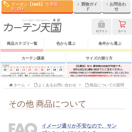
クーポン【
ten5
】で
全品
買物ガイ
お問合わ
5%OFF!
ド
せ
ログイン
カート
商品カテゴリ一覧
色から選ぶ
条件から選ぶ
カーテン講座
サイズの測り方
ホーム
よくあるお問い合わせ
商品についての質問
その他 商品について
イメージ通りか不安なので、サン