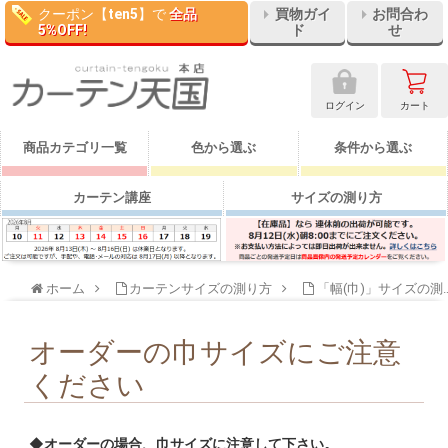
クーポン【
ten5
】で
全品
買物ガイ
お問合わ
5%OFF!
ド
せ
ログイン
カート
商品カテゴリ一覧
色から選ぶ
条件から選ぶ
カーテン講座
サイズの測り方
ホーム
カーテンサイズの測り方
「幅(巾)」サイズの測り方
オーダーの巾サイズにご注意
ください
◆オーダーの場合、巾サイズに注意して下さい。