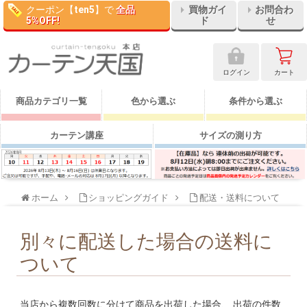
クーポン【
ten5
】で
全品
買物ガイ
お問合わ
5%OFF!
ド
せ
ログイン
カート
商品カテゴリ一覧
色から選ぶ
条件から選ぶ
カーテン講座
サイズの測り方
ホーム
ショッピングガイド
配送・送料について
別々に配送した場合の送料に
ついて
当店から複数回数に分けて商品を出荷した場合、
出荷の件数