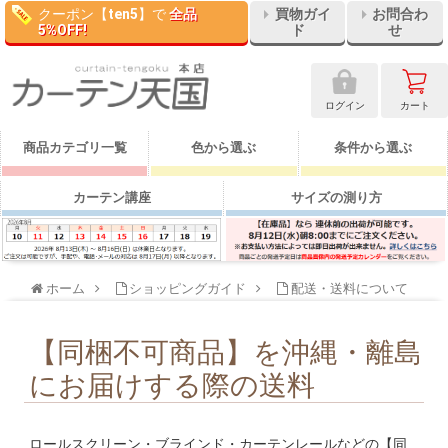
クーポン【
ten5
】で
全品
買物ガイ
お問合わ
5%OFF!
ド
せ
ログイン
カート
商品カテゴリ一覧
色から選ぶ
条件から選ぶ
カーテン講座
サイズの測り方
ホーム
ショッピングガイド
配送・送料について
【同梱不可商品】を沖縄・離島
にお届けする際の送料
ロールスクリーン・ブラインド・カーテンレールなどの【同