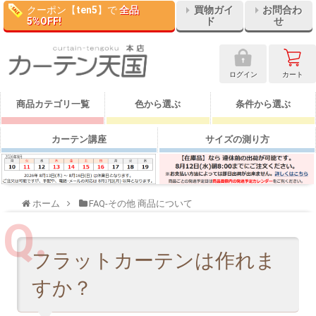
クーポン【
ten5
】で
全品
買物ガイ
お問合わ
5%OFF!
ド
せ
ログイン
カート
商品カテゴリ一覧
色から選ぶ
条件から選ぶ
カーテン講座
サイズの測り方
ホーム
FAQ-その他 商品について
フラットカーテンは作れま
すか？