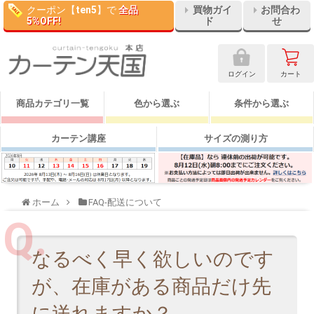
クーポン【
ten5
】で
全品
買物ガイ
お問合わ
5%OFF!
ド
せ
ログイン
カート
商品カテゴリ一覧
色から選ぶ
条件から選ぶ
カーテン講座
サイズの測り方
ホーム
FAQ-配送について
なるべく早く欲しいのです
が、在庫がある商品だけ先
に送れますか？