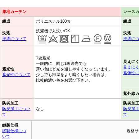
厚地カーテン
レース
組成
ポリエステル100％
組成
洗濯機で丸洗いOK
洗濯
洗濯
洗濯について
洗濯に
1級遮光
見えに
一般的に、同じ1級遮光でも
見えに
遮光性
薄い色ほど光を通しやすくなっています。
遮像性
遮光性について
少しでも部屋をより暗くしたい場合は、
比較的濃い色をお選び下さい。
紫外線
につい
なし
て
て
縫製仕様
縫製仕様につ
規格サ
いて