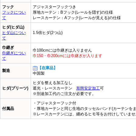
フック
アジャスターフックつき
フックについ
厚地カーテン：Bフック(レールを隠す)の仕様
て
レースカーテン：Aフック(レールが見える)の仕様
ヒダ(ヒダ山)
ヒダ山につい
1.5倍ヒダ(2つ山)
て
巾継ぎ
巾100cmには巾継ぎは入りません
巾継ぎについ
巾150・巾200cmには巾継ぎが入ります
て
【在庫品】
製造
中国製
ヒダを整える加工なし
ヒダ(プリーツ)
遮光・レースカーテン
形態安定加工
可
※別途加工代のご注文が必要です。
・アジャスターフック付
付属品
・厚地カーテンと同じ生地のタッセルバンド(カーテンをま
※レースカーテンには、纏めるヒモ等をお付けしていま