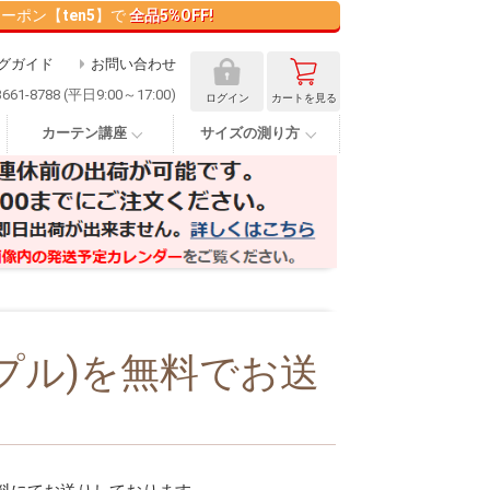
クーポン【
ten5
】で
全品5%OFF!
グガイド
お問い合わせ
3661-8788 (平日9:00～17:00)
ログイン
カート
を見る
カーテン講座
サイズの測り方
プル)を無料でお送