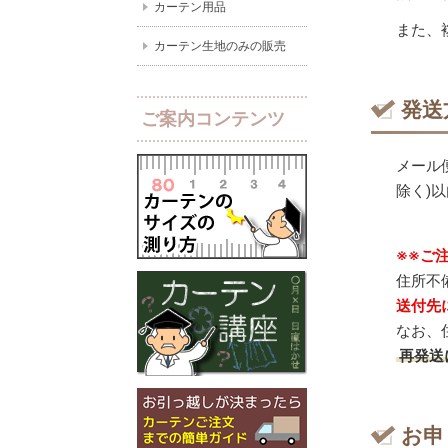
カーテン用品
また、
カーテン生地のみの販売
発送
ご案内コンテンツ
メール
除く)
※※ご
住所不
送付先
なお、
再発送
お申