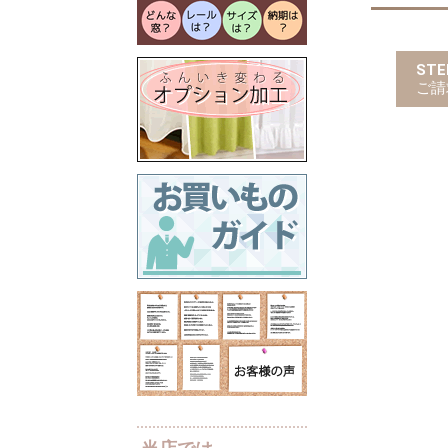
STE
ご請