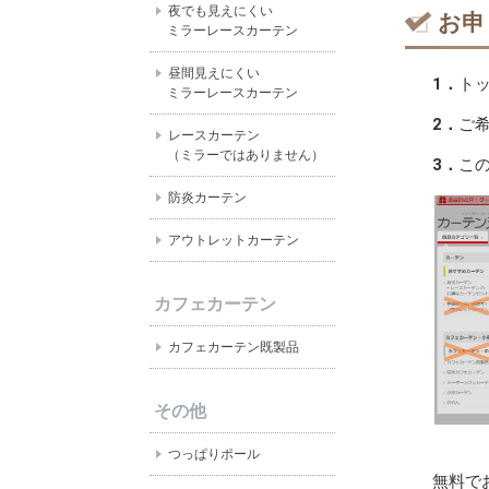
夜でも見えにくい
お申
ミラーレースカーテン
昼間見えにくい
1．
ト
ミラーレースカーテン
2．
ご
レースカーテン
（ミラーではありません）
3．
こ
防炎カーテン
アウトレットカーテン
カフェカーテン
カフェカーテン既製品
その他
つっぱりポール
無料で