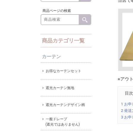
当店で
商品ページの検索
商品カテゴリ一覧
カーテン
お得なカーテンセット
※アウ
遮光カーテン無地
目次
1
お申
遮光カーテンデザイン柄
2
発送
3
お申
一般ドレープ
(遮光ではありません)