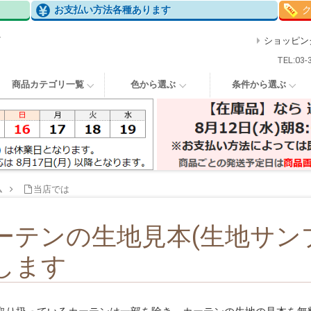
お支払い方法各種あります
で
ショッピン
TEL:03-
商品カテゴリ一覧
色から選ぶ
条件から選ぶ
ム
当店では
ーテンの生地見本(生地サン
します